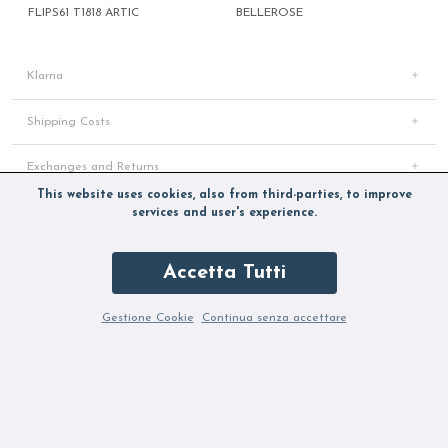
FLIPS61 T1818 ARTIC
BELLEROSE
Klarna
Shipping Costs
Exchanges and Returns
This website uses cookies, also from third-parties, to improve
Payments
services and user's experience.
Do you need help?
Accetta Tutti
Gestione Cookie
Continua senza accettare